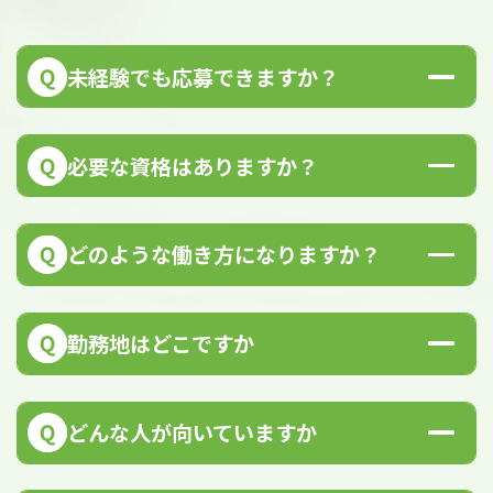
未経験でも応募できますか？
はい、未経験の方でもご応募いただけます。
入社後は先輩社員のサポートやOJT研修を通
必要な資格はありますか？
じて、業務を一から学べる環境を整えていま
す。資格があれば尚可ですが、必須ではあり
入社時には特に必須資格はありません。ただ
ません。
し、フォークリフト・車両系建設機械・玉掛
どのような働き方になりますか？
け技能講習などをお持ちの方は、業務の幅が
広がり、活躍の場が増えます。入社後に必要
３交代シフトによる勤務です。工場は月曜日
な資格は、取得に向けてサポートしていきま
から土曜日までの24時間稼働で、原則日曜日
勤務地はどこですか
す。
は休日です。基本的に残業はなく、週休二日
制でプライベートと両立しやすい環境です。
主な勤務地は、愛媛県西条市にあるブラック
バークペレット工場です。地域の森林資源を
どんな人が向いていますか
活用した再生可能エネルギーづくりに携わる
ことができます。
新しいことにチャレンジしたい人、環境や地