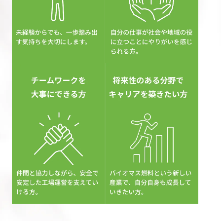
棄物として処理されてきた国産バーク材
（木の皮）を加工し、石炭火力発電効率を
上げ環境負荷を減らすエネルギー源・ブラ
ックバークペレット
を製造します。BBP製
造・販売事業は、地産地消型の未利用バイ
オマスの活用、国内林業の活性化、石炭火
力発電所におけるCO2排出量の削減や脱炭
素、さらには電力安定供給といった社会の
諸課題の解決に貢献しようとする新たな取
り組みとなります。
新しい取り組みを進める当社が求める人材