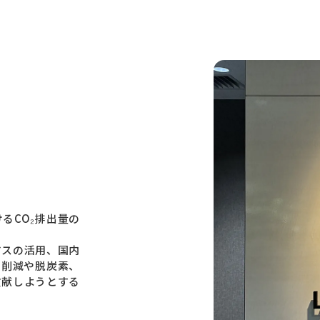
るCO₂排出量の
マスの活用、国内
の削減や脱炭素、
貢献しようとする